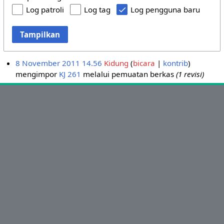
Log patroli
Log tag
Log pengguna baru
Tampilkan
8 November 2011 14.56
Kidung
bicara
kontrib
mengimpor
KJ 261
melalui pemuatan berkas
(1 revisi)
Ikuti Kami:
sabda_ylsa
Yayasan Lembaga SABDA
sabda_ylsa
Selengkapnya
SABDA Alkitab
Podcast SABDA
Slideshare SABDA